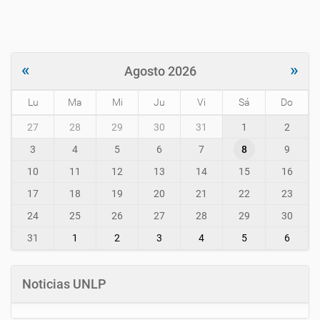
«
»
Agosto 2026
Lu
Ma
Mi
Ju
Vi
Sá
Do
m
27
28
29
30
31
1
2
o
3
4
5
6
7
8
9
n
t
10
11
12
13
14
15
16
h
-
17
18
19
20
21
22
23
8
24
25
26
27
28
29
30
31
1
2
3
4
5
6
Noticias UNLP