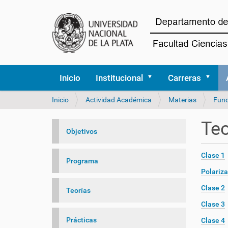
Inicio
Institucional
Carreras
U
Inicio
Actividad Académica
Materias
Fund
s
t
Teo
e
Objetivos
d
e
Clase 1
s
Programa
t
Polariza
á
Clase 2
Teorías
a
q
Clase 3
u
Prácticas
Clase 4
í