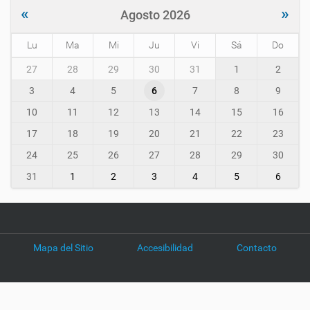
«
»
Agosto 2026
Lu
Ma
Mi
Ju
Vi
Sá
Do
m
27
28
29
30
31
1
2
o
3
4
5
6
7
8
9
n
t
10
11
12
13
14
15
16
h
-
17
18
19
20
21
22
23
8
24
25
26
27
28
29
30
31
1
2
3
4
5
6
Mapa del Sitio
Accesibilidad
Contacto